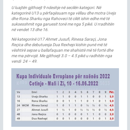
U luajtën gjithsejt 9 ndeshje në secilën kategori. Në
kategorinë U13 u përfaqësuam nga vëllau dhe motra Uvejs
dhe Rona Sharku nga Rahoveci të cilët ishin edhe më të
suksesshmit nga garuesit tonë me nga 5 pikë. U rradhitën
në vendet 13 dhe 16.
Në kategorinë U17 Ahmet Jusufi, Rinesa Saraçi, Jona
Reçica dhe debutuesja Dua Rexhepi kishin punë më të
vështirë sepse u ballafaquan me shahistë më të fortë dhe
me ma përvojë. Me gjithsejt 3.0 – 4.5 pikë u radhitën nga
vendi 24 – 49.