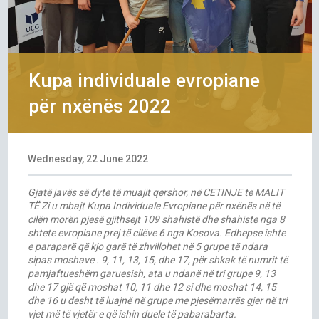
Kupa individuale evropiane
për nxënës 2022
Wednesday, 22 June 2022
Gjatë javës së dytë të muajit qershor, në CETINJE të MALIT
TË Zi u mbajt Kupa Individuale Evropiane për nxënës në të
cilën morën pjesë gjithsejt 109 shahistë dhe shahiste nga 8
shtete evropiane prej të cilëve 6 nga Kosova. Edhepse ishte
e paraparë që kjo garë të zhvillohet në 5 grupe të ndara
sipas moshave . 9, 11, 13, 15, dhe 17, për shkak të numrit të
pamjaftueshëm garuesish, ata u ndanë në tri grupe 9, 13
dhe 17 gjë që moshat 10, 11 dhe 12 si dhe moshat 14, 15
dhe 16 u desht të luajnë në grupe me pjesëmarrës gjer në tri
vjet më të vjetër e që ishin duele të pabarabarta.