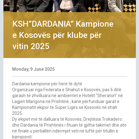
KSH”DARDANIA” Kampione
e Kosovës për klube për
vitin 2025
Monday, 9 June 2025
Dardania kampione për herë të dytë
Organizuar nga Federata e Shahut e Kosovës, pas 6 ditë
garash të zhvilluara në ambientet e Hotelit “Sheraton” në
Lagjen Marigona në Prishtinë , kanë përfunduar garat e
Kampionatit ekipor të Super Ligës së Kosovës në shah
2025.
Dy ekipet më të dalluara të Kosovës, Drejtësia Trokadero
dhe Dardania të Prishtinës i fituan të gjitha takimet dhe ato
në finale u përballën ndërmjet veti në luftë për titullin e
kampionit.