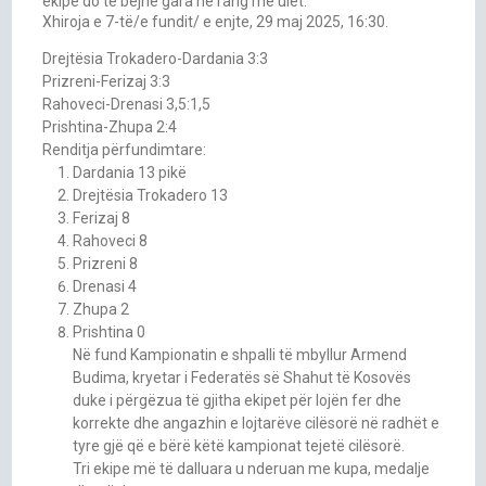
ekipe do të bëjnë gara në rang më ulët.
Xhiroja e 7-të/e fundit/ e enjte, 29 maj 2025, 16:30.
Drejtësia Trokadero-Dardania 3:3
Prizreni-Ferizaj 3:3
Rahoveci-Drenasi 3,5:1,5
Prishtina-Zhupa 2:4
Renditja përfundimtare:
Dardania 13 pikë
Drejtësia Trokadero 13
Ferizaj 8
Rahoveci 8
Prizreni 8
Drenasi 4
Zhupa 2
Prishtina 0
Në fund Kampionatin e shpalli të mbyllur Armend
Budima, kryetar i Federatës së Shahut të Kosovës
duke i përgëzua të gjitha ekipet për lojën fer dhe
korrekte dhe angazhin e lojtarëve cilësorë në radhët e
tyre gjë që e bërë këtë kampionat tejetë cilësorë.
Tri ekipe më të dalluara u nderuan me kupa, medalje