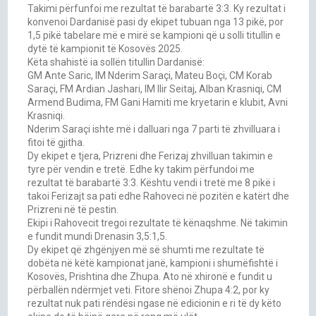
Takimi përfunfoi me rezultat të barabartë 3:3. Ky rezultat i
konvenoi Dardanisë pasi dy ekipet tubuan nga 13 pikë, por
1,5 pikë tabelare më e mirë se kampioni që u solli titullin e
dytë të kampionit të Kosovës 2025.
Këta shahistë ia sollën titullin Dardanisë:
GM Ante Saric, IM Nderim Saraçi, Mateu Boçi, CM Korab
Saraçi, FM Ardian Jashari, IM Ilir Seitaj, Alban Krasniqi, CM
Armend Budima, FM Gani Hamiti me kryetarin e klubit, Avni
Krasniqi.
Nderim Saraçi ishte më i dalluari nga 7 parti të zhvilluara i
fitoi të gjitha.
Dy ekipet e tjera, Prizreni dhe Ferizaj zhvilluan takimin e
tyre për vendin e tretë. Edhe ky takim përfundoi me
rezultat të barabartë 3:3. Kështu vendi i tretë me 8 pikë i
takoi Ferizajt sa pati edhe Rahoveci në pozitën e katërt dhe
Prizreni në të pestin.
Ekipi i Rahovecit tregoi rezultate të kënaqshme. Në takimin
e fundit mundi Drenasin 3,5:1,5.
Dy ekipet që zhgënjyen më së shumti me rezultate të
dobëta në këtë kampionat janë, kampioni i shumëfishtë i
Kosovës, Prishtina dhe Zhupa. Ato në xhironë e fundit u
përballën ndërmjet veti. Fitore shënoi Zhupa 4:2, por ky
rezultat nuk pati rëndësi ngase në edicionin e ri të dy këto